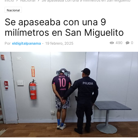
Inicio
Nacional
Se apaseaba con una 9 milímetros en San Miguelito
Nacional
Se apaseaba con una 9
milímetros en San Miguelito
490
0
Por
eldigitalpanama
-
19 febrero, 2025