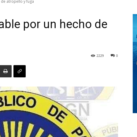
de atropello y fuga
able por un hecho de
Digital
2229
0
Panamá