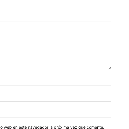
Nombre:
Correo
electróni
Sitio
web:
itio web en este navegador la próxima vez que comente.