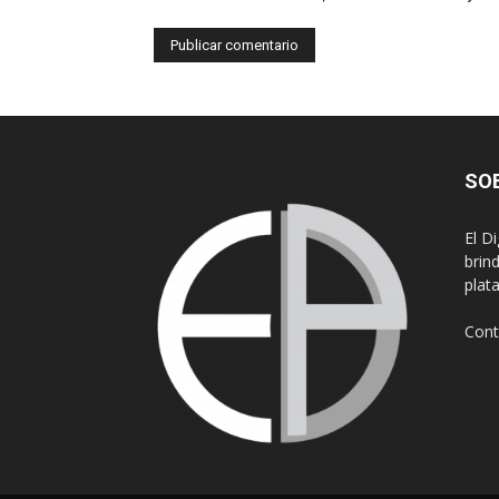
SO
El D
brin
plat
Cont