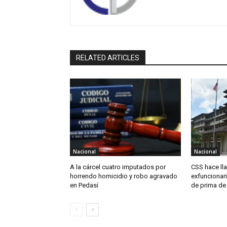
RELATED ARTICLES
Nacional
Nacional
A la cárcel cuatro imputados por
CSS hace ll
horrendo homicidio y robo agravado
exfuncionari
en Pedasí
de prima de