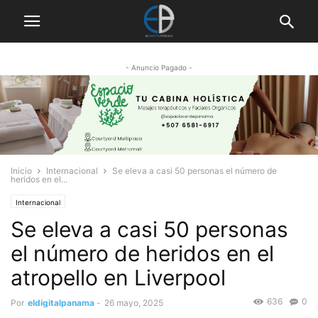
- Anuncio Pagado -
Inicio
Internacional
Se eleva a casi 50 personas el número de
heridos en el...
Internacional
Se eleva a casi 50 personas
el número de heridos en el
atropello en Liverpool
636
0
Por
eldigitalpanama
-
26 mayo, 2025