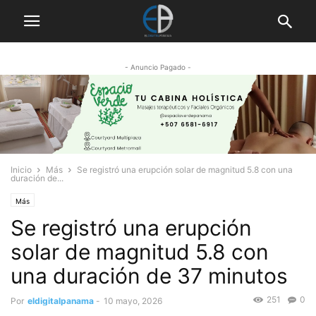
- Anuncio Pagado -
Inicio
Más
Se registró una erupción solar de magnitud 5.8 con una
duración de...
Más
Se registró una erupción
solar de magnitud 5.8 con
una duración de 37 minutos
251
0
Por
eldigitalpanama
-
10 mayo, 2026