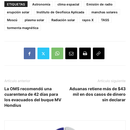
ETIQUETAS
Astronomía
clima espacial
Emisión de radio
erupción solar
Instituto de Geofísica Aplicada
manchas solares
Moscú
plasma solar
Radiación solar
rayos X
TASS
tormenta magnética
Artículo anterior
Artículo siguiente
La OMS recomendó una
Aduanas retiene más de $43
cuarentena de 42 días para
mil en dos casos de dinero
los evacuados del buque MV
sin declarar
Hondius