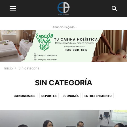
- Anuncio Pagado -
Inicio
Sin categoría
SIN CATEGORÍA
CURIOSIDADES
DEPORTES
ECONOMÍA
ENTRETENIMIENTO
ESPECIAL
GLOSA
INTERNACIONAL
MÁS
MEMES
NACIONAL
OPINIÓN
POLÍTICA
SALUD
SIN CATEGORÍA