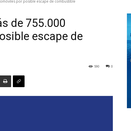
automóviles por posible escape de combustible
más de 755.000
Digital
osible escape de
Panamá
590
0