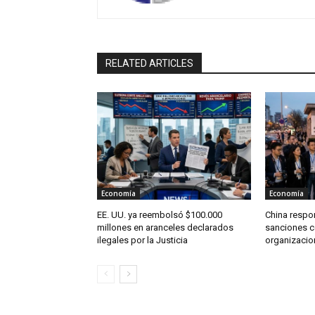
RELATED ARTICLES
Economía
Economía
EE. UU. ya reembolsó $100.000
China respo
millones en aranceles declarados
sanciones c
ilegales por la Justicia
organizacio