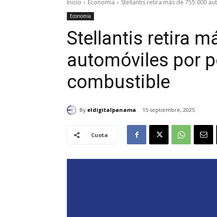
Inicio
Economía
Stellantis retira más de 755.000 
Economía
Stellantis retira 
automóviles por p
combustible
By
eldigitalpanama
15 septiembre, 2025
Cuota