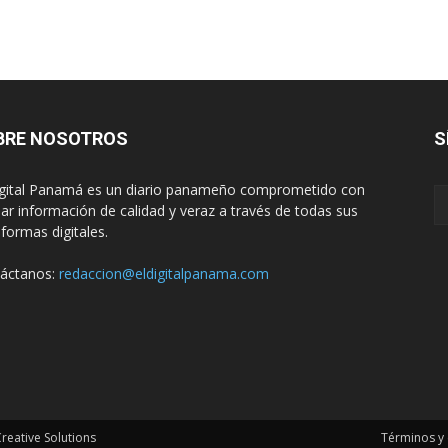
BRE NOSOTROS
S
igital Panamá es un diario panameño comprometido con
dar información de calidad y veraz a través de todas sus
aformas digitales.
áctanos:
redaccion@eldigitalpanama.com
eative Solutions
Términos y