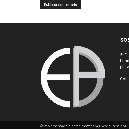
SO
El D
brin
plat
Cont
© Implementado el tema Newspaper WordPress por Cr