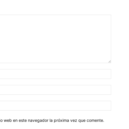
Nombre:
Correo
electróni
Sitio
web:
itio web en este navegador la próxima vez que comente.