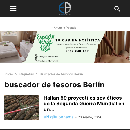
- Anuncio Pagado -
Inicio
Etiquetas
Buscador de tesoros Berlín
buscador de tesoros Berlín
Hallan 59 proyectiles soviéticos
de la Segunda Guerra Mundial en
un...
eldigitalpanama
-
23 mayo, 2026