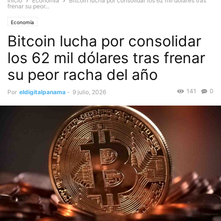
Inicio
Economía
Bitcoin lucha por consolidar los 62 mil dólares tras
frenar su peor...
Economía
Bitcoin lucha por consolidar
los 62 mil dólares tras frenar
su peor racha del año
141
0
Por
eldigitalpanama
-
9 julio, 2026