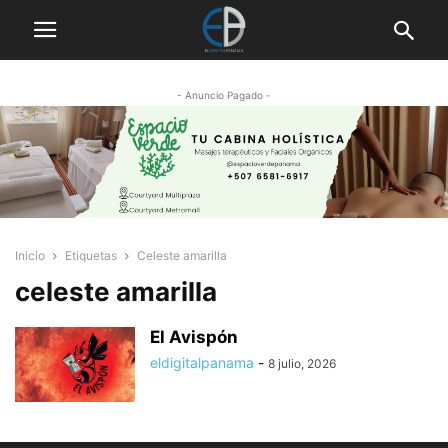
- Anuncio Pagado -
Inicio
Etiquetas
Celeste amarilla
celeste amarilla
El Avispón
eldigitalpanama
-
8 julio, 2026