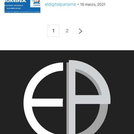
eldigitalpanama
-
16 marzo, 2021
1
2