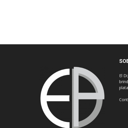
SO
El D
brin
plat
Cont