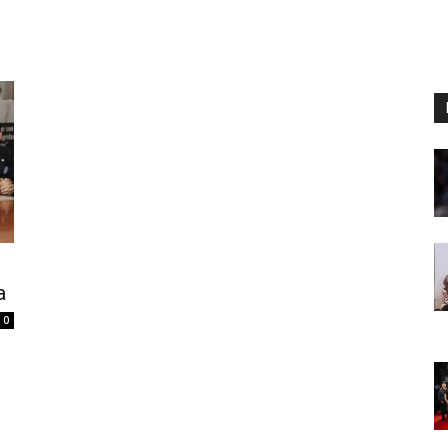
Digital
Panamá
a
0