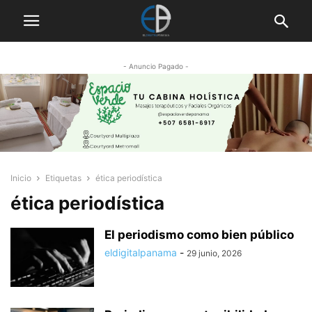
- Anuncio Pagado -
Inicio
Etiquetas
ética periodística
ética periodística
El periodismo como bien público
eldigitalpanama
-
29 junio, 2026