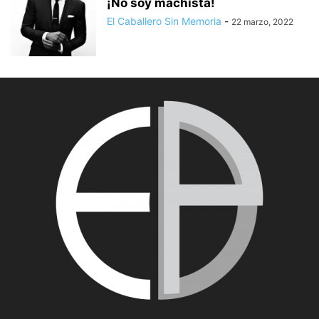
¡No soy machista!
El Caballero Sin Memoria
-
22 marzo, 2022