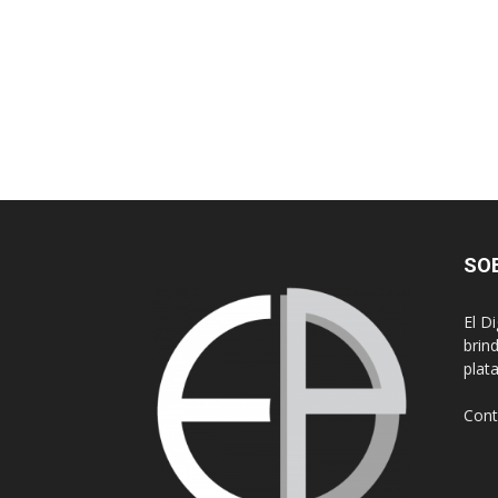
SO
El D
brin
plat
Cont