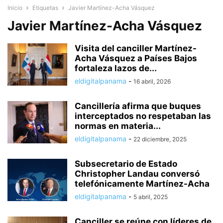
Inicio
Etiquetas
Javier Martínez-Acha Vásquez
Javier Martínez-Acha Vásquez
Visita del canciller Martínez-
Acha Vásquez a Países Bajos
fortaleza lazos de...
eldigitalpanama
-
16 abril, 2026
Cancillería afirma que buques
interceptados no respetaban las
normas en materia...
eldigitalpanama
-
22 diciembre, 2025
Subsecretario de Estado
Christopher Landau conversó
telefónicamente Martínez-Acha
eldigitalpanama
-
5 abril, 2025
Canciller se reúne con líderes de