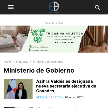
- Anuncio Pagado -
Inicio
Etiquetas
Ministerio de Gobierno
Ministerio de Gobierno
Azihra Valdés es designada
nueva secretaria ejecutiva de
Conades
eldigitalpanama
-
16 junio, 2026