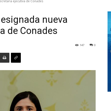
ecretaria ejecutiva de Conades
designada nueva
Digital
iva de Conades
147
0
Panamá