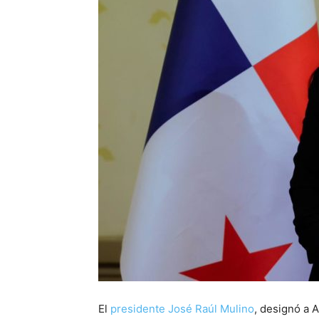
El
presidente José Raúl Mulino
, designó a 