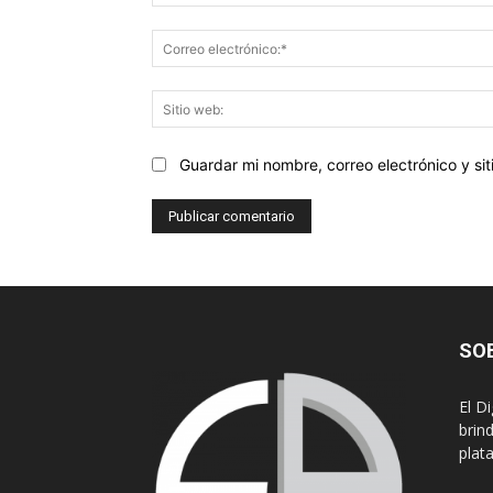
Guardar mi nombre, correo electrónico y s
SO
El D
brin
plat