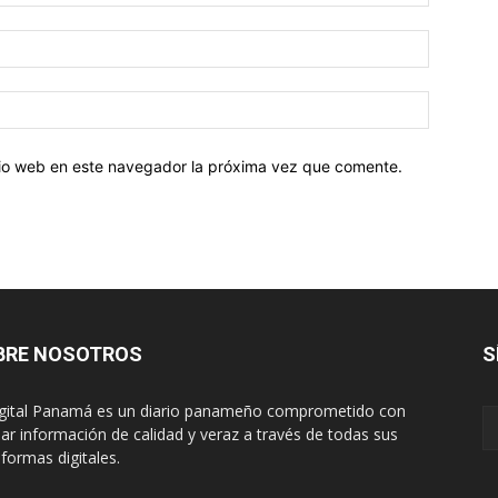
Correo
electróni
Sitio
web:
itio web en este navegador la próxima vez que comente.
BRE NOSOTROS
S
igital Panamá es un diario panameño comprometido con
dar información de calidad y veraz a través de todas sus
aformas digitales.