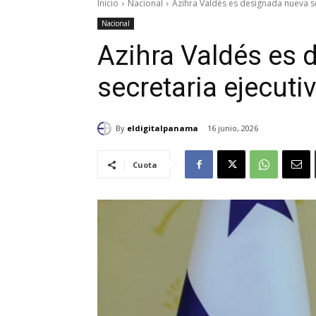
Inicio
Nacional
Azihra Valdés es designada nueva s
Nacional
Azihra Valdés es 
secretaria ejecut
By
eldigitalpanama
16 junio, 2026
Cuota