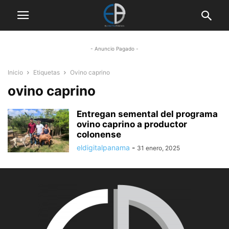
- Anuncio Pagado -
Inicio
Etiquetas
Ovino caprino
ovino caprino
Entregan semental del programa
ovino caprino a productor
colonense
eldigitalpanama
-
31 enero, 2025