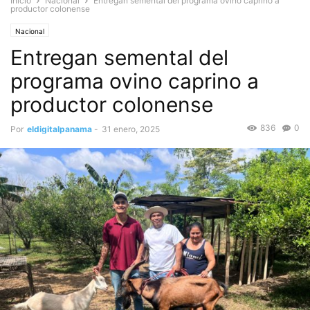
Inicio
Nacional
Entregan semental del programa ovino caprino a
productor colonense
Nacional
Entregan semental del
programa ovino caprino a
productor colonense
836
0
Por
eldigitalpanama
-
31 enero, 2025