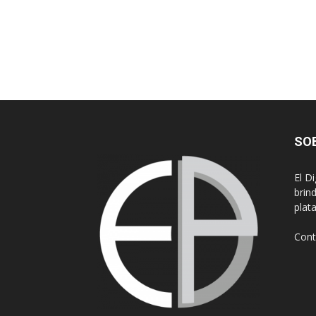
SO
El D
brin
plat
Cont