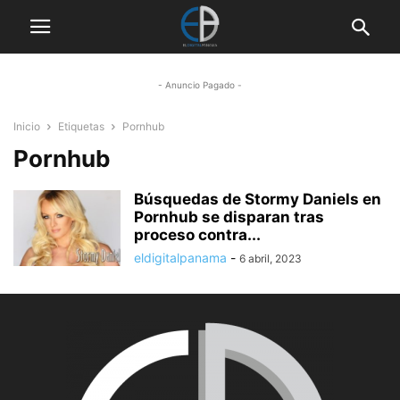
- Anuncio Pagado -
Inicio
Etiquetas
Pornhub
Pornhub
Búsquedas de Stormy Daniels en
Pornhub se disparan tras
proceso contra...
eldigitalpanama
-
6 abril, 2023