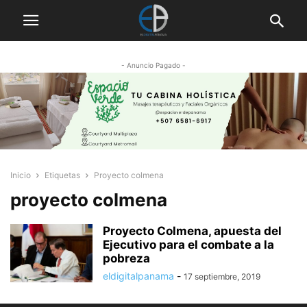
- Anuncio Pagado -
Inicio
Etiquetas
Proyecto colmena
proyecto colmena
Proyecto Colmena, apuesta del
Ejecutivo para el combate a la
pobreza
eldigitalpanama
-
17 septiembre, 2019