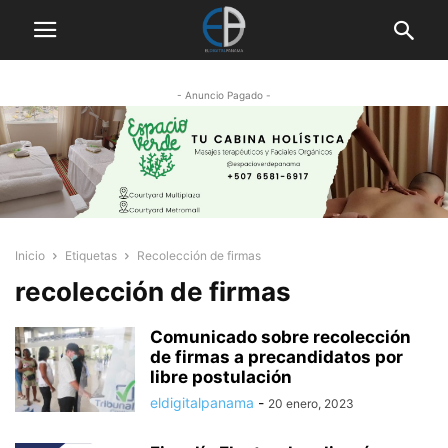
- Anuncio Pagado -
Inicio
Etiquetas
Recolección de firmas
recolección de firmas
Comunicado sobre recolección
de firmas a precandidatos por
libre postulación
eldigitalpanama
-
20 enero, 2023