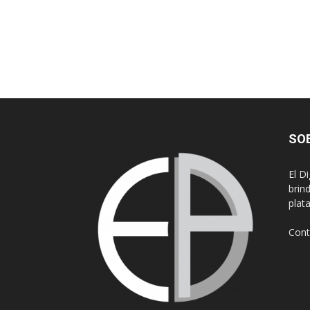
SO
El D
brin
plat
Cont