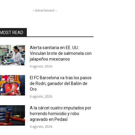
- Advertisment -
MOST READ
Alerta sanitaria en EE. UU.:
Vinculan brote de salmonela con
jalapeños mexicanos
6 agosto, 2026
El FC Barcelona va tras los pasos
de Rodri, ganador del Balón de
Oro
6 agosto, 2026
A la cárcel cuatro imputados por
horrendo homicidio y robo
agravado en Pedasí
6 agosto, 2026