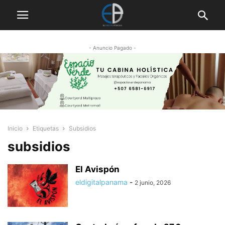
- Anuncio Pagado -
Inicio
Etiquetas
Subsidios
subsidios
El Avispón
eldigitalpanama
-
2 junio, 2026