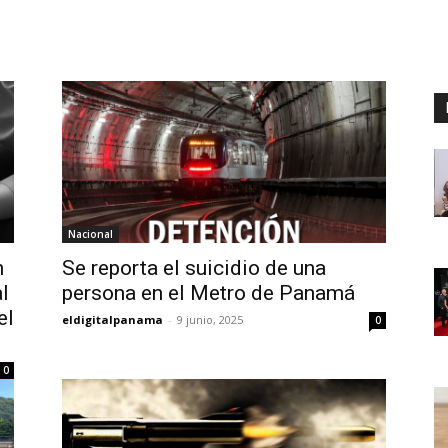
Digital
Panamá
Nacional
n
Se reporta el suicidio de una
l
persona en el Metro de Panamá
el
eldigitalpanama
-
9 junio, 2025
0
0