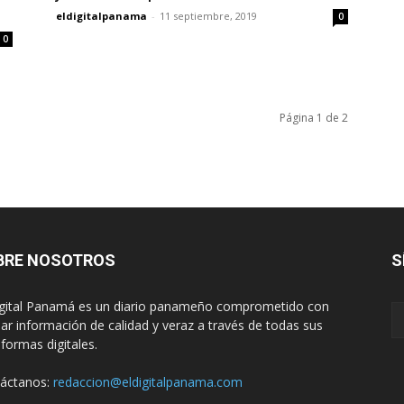
eldigitalpanama
-
11 septiembre, 2019
0
0
Página 1 de 2
BRE NOSOTROS
S
igital Panamá es un diario panameño comprometido con
dar información de calidad y veraz a través de todas sus
aformas digitales.
áctanos:
redaccion@eldigitalpanama.com