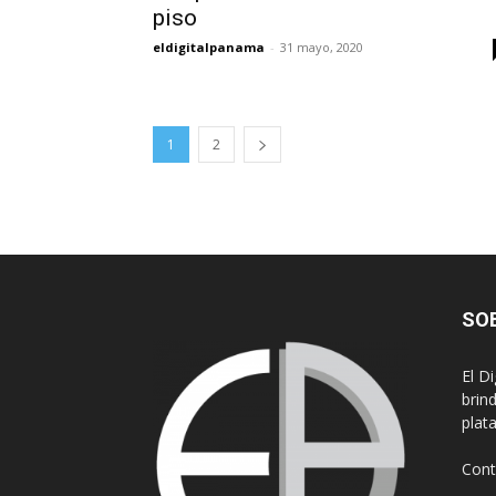
piso
eldigitalpanama
-
31 mayo, 2020
1
2
SO
El D
brin
plat
Cont