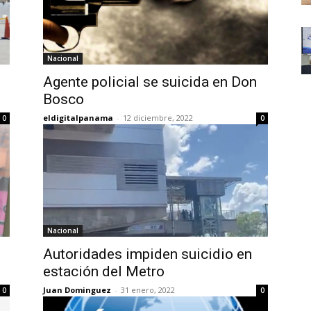
Nacional
Agente policial se suicida en Don
Bosco
eldigitalpanama
-
12 diciembre, 2022
0
0
Nacional
Autoridades impiden suicidio en
estación del Metro
Juan Dominguez
-
31 enero, 2022
0
0