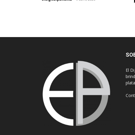
SO
El D
brin
plat
Cont