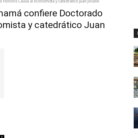
 Honoris Causa al economista y catedrático Juan Jované
anamá confiere Doctorado
omista y catedrático Juan
Digital
Panamá
1