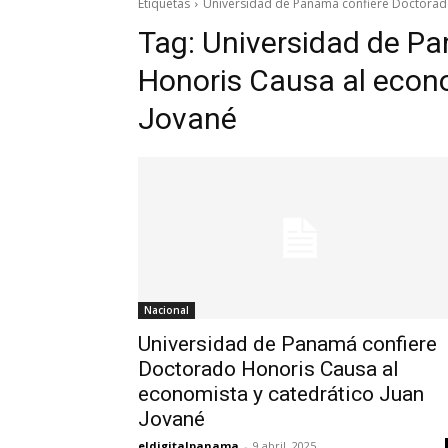
Etiquetas
Universidad de Panamá confiere Doctorado
Tag:
Universidad de P
Honoris Causa al econ
Jované
Nacional
Universidad de Panamá confiere
Doctorado Honoris Causa al
economista y catedrático Juan
Jované
eldigitalpanama
-
9 abril, 2025