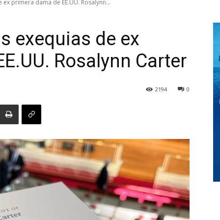
e ex primera dama de EE.UU. Rosalynn...
as exequias de ex
Digital
E.UU. Rosalynn Carter
2194
0
Panamá