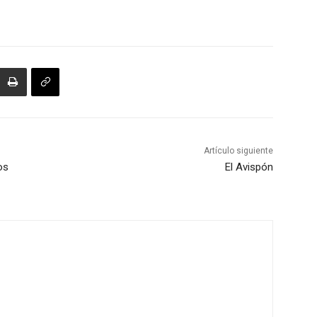
Artículo siguiente
os
El Avispón