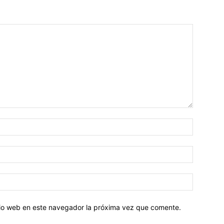
Nombre:
Correo
electróni
Sitio
web:
itio web en este navegador la próxima vez que comente.