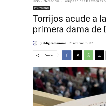
Inicio
Internacional
Torrijos acude a las exequias d
Internacional
Torrijos acude a l
primera dama de E
By
eldigitalpanama
29 noviembre, 2023
Cuota