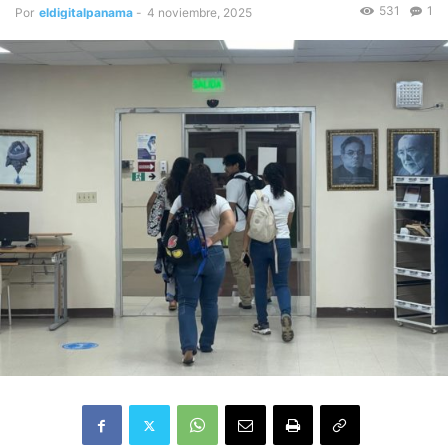
531
1
Por
eldigitalpanama
-
4 noviembre, 2025