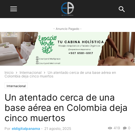
- Anuncio Pagado -
Inicio
Internacional
Un atentado cerca de una base aérea en
Colombia deja cinco muertos
Internacional
Un atentado cerca de una
base aérea en Colombia deja
cinco muertos
419
0
Por
eldigitalpanama
-
21 agosto, 2025