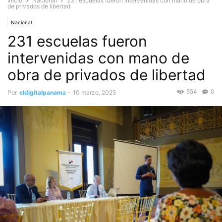
Inicio
Nacional
231 escuelas fueron intervenidas con mano de obra
de privados de libertad
Nacional
231 escuelas fueron
intervenidas con mano de
obra de privados de libertad
554
0
Por
eldigitalpanama
-
10 marzo, 2025