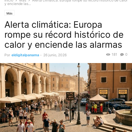
Inicio
Más
Alerta climática: Europa rompe su récord histórico de calor
y enciende las...
Más
Alerta climática: Europa
rompe su récord histórico de
calor y enciende las alarmas
181
0
Por
eldigitalpanama
-
26 junio, 2026