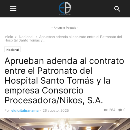
- Anuncio Pagado -
Inicio
Nacional
Aprueban adenda al contrato entre el Patronato del
Hospital Santo Tomás y...
Nacional
Aprueban adenda al contrato
entre el Patronato del
Hospital Santo Tomás y la
empresa Consorcio
Procesadora/Nikos, S.A.
264
0
Por
eldigitalpanama
-
26 agosto, 2025