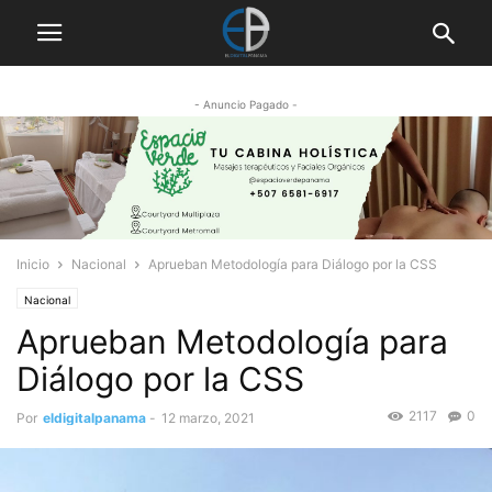
- Anuncio Pagado -
Inicio
Nacional
Aprueban Metodología para Diálogo por la CSS
Nacional
Aprueban Metodología para
Diálogo por la CSS
2117
0
Por
eldigitalpanama
-
12 marzo, 2021