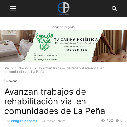
- Anuncio Pagado -
Inicio
Nacional
Avanzan trabajos de rehabilitación vial en
comunidades de La Peña
Nacional
Avanzan trabajos de
rehabilitación vial en
comunidades de La Peña
432
0
Por
eldigitalpanama
-
14 mayo, 2025