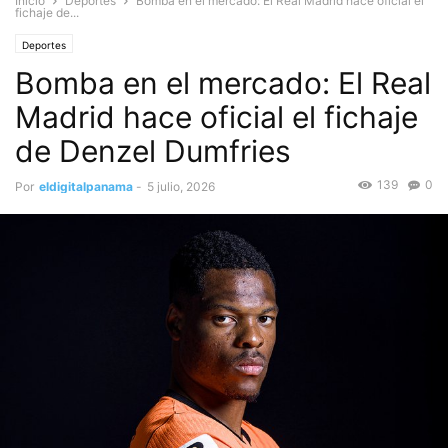
Inicio
Deportes
Bomba en el mercado: El Real Madrid hace oficial el
fichaje de...
Deportes
Bomba en el mercado: El Real
Madrid hace oficial el fichaje
de Denzel Dumfries
139
0
Por
eldigitalpanama
-
5 julio, 2026