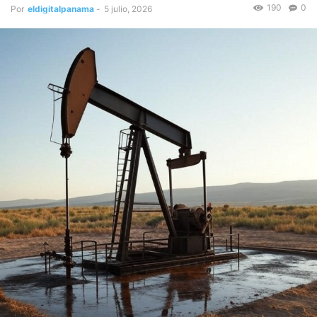
190
0
Por
eldigitalpanama
-
5 julio, 2026