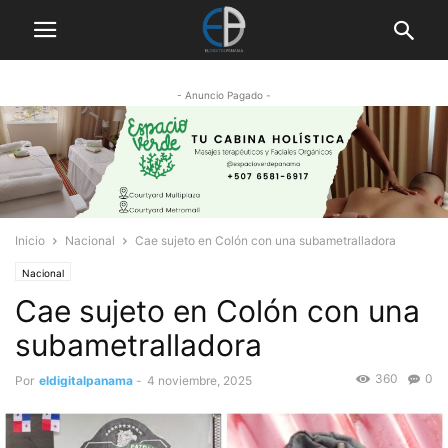
- Anuncio Pagado -
Inicio
Nacional
Cae sujeto en Colón con una subametralladora
Nacional
Cae sujeto en Colón con una
subametralladora
360
0
Por
eldigitalpanama
-
4 noviembre, 2025