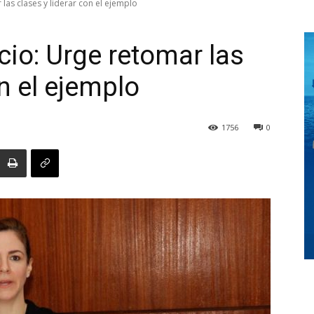
as clases y liderar con el ejemplo
io: Urge retomar las
Digital
on el ejemplo
1756
0
Panamá