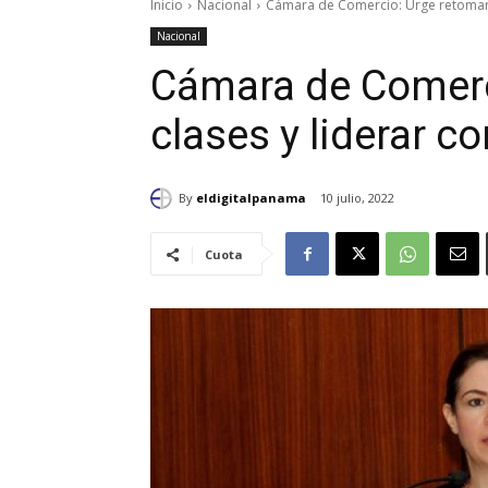
Inicio
Nacional
Cámara de Comercio: Urge retomar l
Nacional
Cámara de Comerc
clases y liderar c
By
eldigitalpanama
10 julio, 2022
Cuota