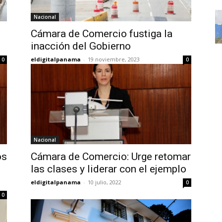
Nacional
Cámara de Comercio fustiga la
inacción del Gobierno
eldigitalpanama
-
19 noviembre, 2023
0
0
Nacional
os
Cámara de Comercio: Urge retomar
las clases y liderar con el ejemplo
eldigitalpanama
-
10 julio, 2022
0
0