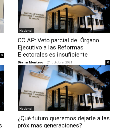
Nacional
CCIAP: Veto parcial del Órgano
Ejecutivo a las Reformas
Electorales es insuficiente
0
Diana Montero
-
21 octubre, 2021
0
Nacional
n
¿Què futuro queremos dejarle a las
s
próximas generaciones?