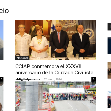
cio
Digital
Panamá
Nacional
CCIAP conmemora el XXXVII
o
aniversario de la Cruzada Civilista
eldigitalpanama
-
12 junio, 2024
0
0