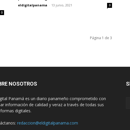
eldigitalpanama
-
13 junio, 2021
0
0
Página 1 de 3
BRE NOSOTROS
S
igital Panamá es un diario panameño comprometido con
dar información de calidad y veraz a través de todas sus
aformas digitales.
áctanos:
redaccion@eldigitalpanama.com