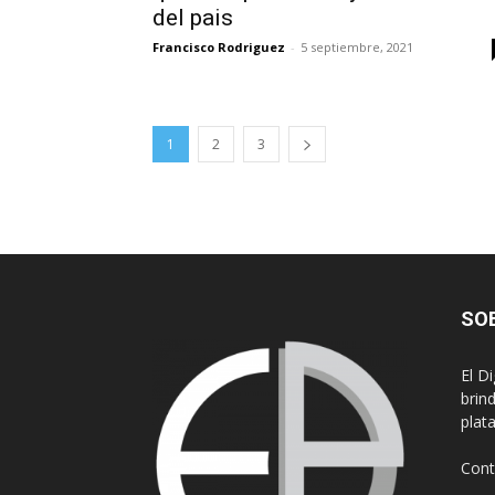
del pais
Francisco Rodriguez
-
5 septiembre, 2021
1
2
3
SO
El D
brin
plat
Cont