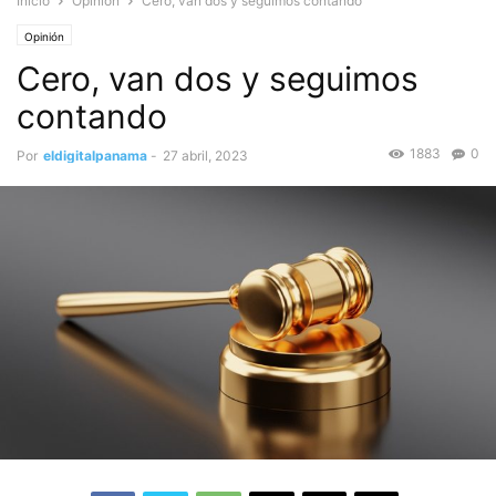
Inicio
Opinión
Cero, van dos y seguimos contando
Opinión
Cero, van dos y seguimos
contando
1883
0
Por
eldigitalpanama
-
27 abril, 2023