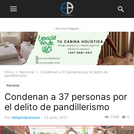
- Anuncio Pagado -
Inicio
Nacional
Condenan a 37 personas por el delito de
pandillerismo
Nacional
Condenan a 37 personas por
el delito de pandillerismo
2398
0
Por
eldigitalpanama
-
23 junio, 2021