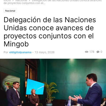
Inicio
Nacional
Delegación de las Naciones Unidas conoce avances
de proyectos conjuntos con el...
Nacional
Delegación de las Naciones
Unidas conoce avances de
proyectos conjuntos con el
Mingob
178
0
Por
eldigitalpanama
-
13 mayo, 2026