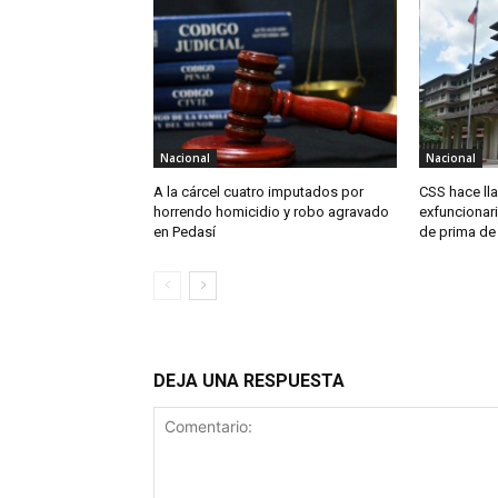
Nacional
Nacional
A la cárcel cuatro imputados por
CSS hace ll
horrendo homicidio y robo agravado
exfuncionari
en Pedasí
de prima de
DEJA UNA RESPUESTA