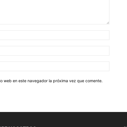
Nombre:
Correo
electróni
Sitio
web:
itio web en este navegador la próxima vez que comente.