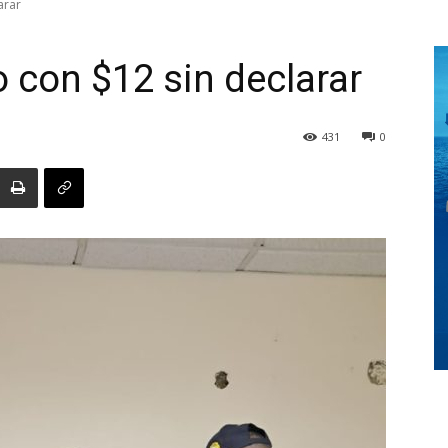
arar
 con $12 sin declarar
Digital
431
0
Panamá