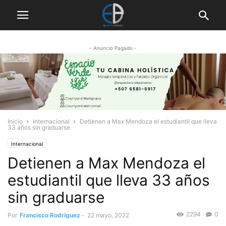
- Anuncio Pagado -
Inicio
Internacional
Detienen a Max Mendoza el estudiantil que lleva
33 años sin graduarse
Internacional
Detienen a Max Mendoza el
estudiantil que lleva 33 años
sin graduarse
2294
0
Por
Francisco Rodriguez
-
22 mayo, 2022