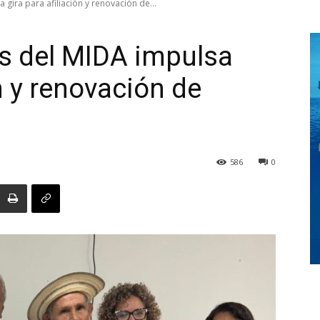
 gira para afiliación y renovación de...
as del MIDA impulsa
Digital
ón y renovación de
Panamá
586
0