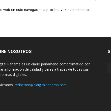
web:
itio web en este navegador la próxima vez que comente.
BRE NOSOTROS
S
igital Panamá es un diario panameño comprometido con
dar información de calidad y veraz a través de todas sus
aformas digitales.
áctanos:
redaccion@eldigitalpanama.com