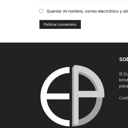
Guardar mi nombre, correo electrónico y s
SO
El D
brin
plat
Cont