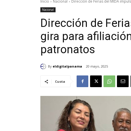
Inicio
Nacional
Dirección de Ferias del MIDA impulsa
Nacional
Dirección de Feri
gira para afiliaci
patronatos
By
eldigitalpanama
20 mayo, 2025
Cuota