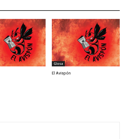
Glosa
El Avispón