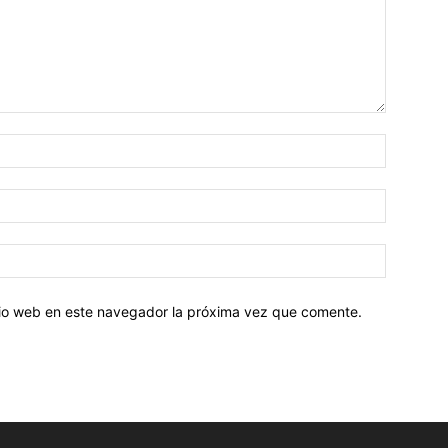
Nombre:
Correo
electróni
Sitio
web:
itio web en este navegador la próxima vez que comente.