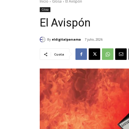
Inicio
Glosa
El Avispón
Glosa
El Avispón
By
eldigitalpanama
7 julio, 2026
Cuota