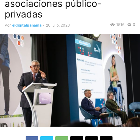
asociaciones público-
privadas
1516
0
Por
eldigitalpanama
-
20 julio, 2023