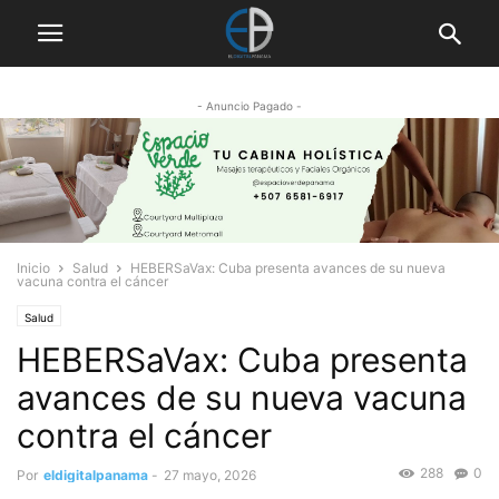
- Anuncio Pagado -
Inicio
Salud
HEBERSaVax: Cuba presenta avances de su nueva
vacuna contra el cáncer
Salud
HEBERSaVax: Cuba presenta
avances de su nueva vacuna
contra el cáncer
288
0
Por
eldigitalpanama
-
27 mayo, 2026