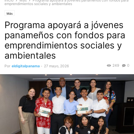
Inicio
Más
Programa apoyará a jóvenes panameños con fondos para
emprendimientos sociales y ambientales
Más
Programa apoyará a jóvenes
panameños con fondos para
emprendimientos sociales y
ambientales
249
0
Por
eldigitalpanama
-
27 mayo, 2026